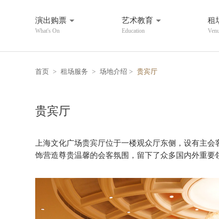
演出购票
艺术教育
租
What's On
Education
Venu
首页
>
租场服务
>
场地介绍
>
贵宾厅
贵宾厅
上海文化广场贵宾厅位于一楼观众厅东侧，设有主会
饰营造尊贵温馨的会客氛围，留下了众多国内外重要