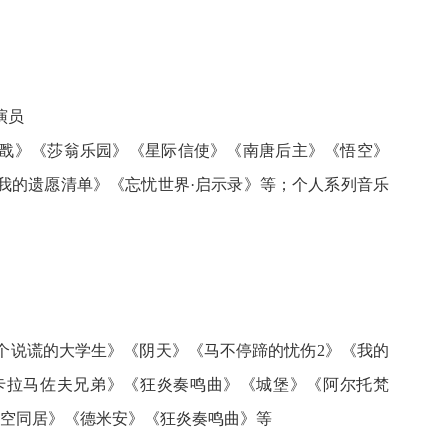
演员
戬》《莎翁乐园》《星际信使》《南唐后主》《悟空》
我的遗愿清单》《忘忧世界·启示录》等；个人系列音乐
个说谎的大学生》《阴天》《马不停蹄的忧伤2》《我的
卡拉马佐夫兄弟》《狂炎奏鸣曲》《城堡》《阿尔托梵
超时空同居》《德米安》《狂炎奏鸣曲》等