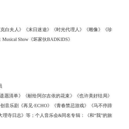
麦克白夫人》《末日迷途》《时光代理人》《雕像》《珍
cal Show《坏家伙BADKIDS》
员
遗愿清单》《献给阿尔吉依的花束》《也许美好结局》
；原创音乐剧《再见·ECHO》《青春禁忌游戏》《马不停蹄
理寺日志》等；个人音乐会&同名专辑：《和“我”的旅