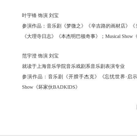
叶宇锋 饰演 刘宝
参演作品：音乐剧《梦微之》《辛吉路的画材店》《当
《大理寺日志》《本杰明巴顿奇事》；Musical Show
范宇澄 饰演 刘宝
就读于上海音乐学院音乐戏剧系音乐剧表演专业
参演作品：音乐剧《开膛手杰克》《忘忧世界·启示录
Show《坏家伙BADKIDS》