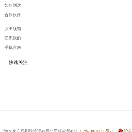
如何到达
合作伙伴
演出须知
联系我们
手机官网
快速关注
上海文化广场剧院管理有限公司版权所有
沪ICP备18016096号-1
沪公网